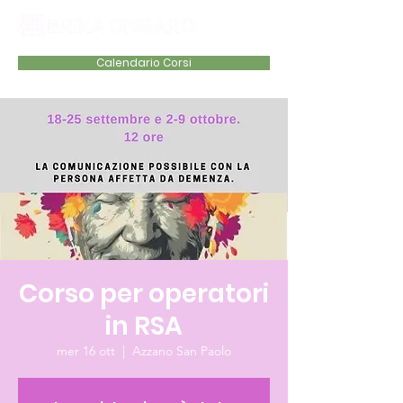
Calendario Corsi
Corso per operatori
in RSA
mer 16 ott
  |  
Azzano San Paolo